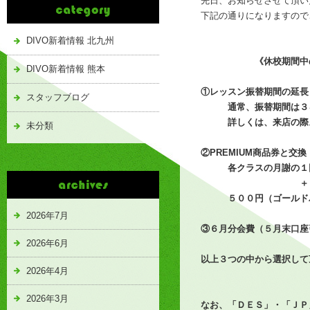
先日、お知らせさせて頂い
下記の通りになりますので
DIVO新着情報 北九州
《休校期間中の月
DIVO新着情報 熊本
①レッスン振替期間の延長
スタッフブログ
通常、振替期間は３ヶ
詳しくは、来店の際ス
未分類
②PREMIUM商品券と交換
各クラスの月謝の１回
＋
５００円（ゴールドパ
2026年7月
③６月分会費（５月末口座
2026年6月
以上３つの中から選択して
2026年4月
2026年3月
なお、「ＤＥＳ」・「ＪＰ