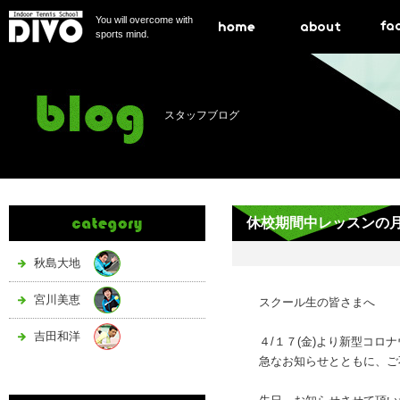
You will overcome with
sports mind.
スタッフブログ
休校期間中レッスンの
秋島大地
宮川美恵
スクール生の皆さまへ
吉田和洋
４/１７(金)より新型コ
急なお知らせとともに、ご