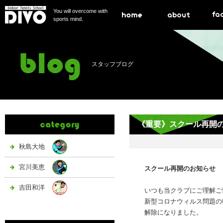
You will overcome with
sports mind.
スタッフブログ
《重要》スクール再開
秋島大地
宮川美恵
スクール再開のお知らせ
吉田和洋
いつも当クラブにご理解ご
新型コロナウィルス問題の
解除になりました。