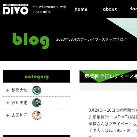
You will overcome with
sports mind.
2023年08月のアーカイブ -
スタッフブログ
第45回全国レディース
秋島大地
宮川美恵
8月24日～26日に福岡
吉田和洋
川畑菜摘(テニスDIVO) 
菜摘さんはプライベートも
全国大会は11月9日～新