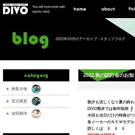
You will overcome with
sports mind.
2022年10月のアーカイブ -
スタッフブログ
2022 秋の試打会のお
秋島大地
宮川美恵
朝夕も涼しくなり夏の終わ
DIVO熊本では毎年恒例
吉田和洋
今回も当日だけの特典がつ
各メーカーのＮＥＷモデル
詳しくは ⇓ ⇓ ⇓