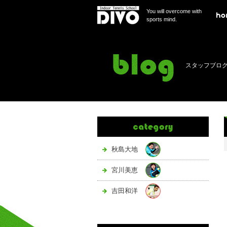
You will overcome with
sports mind.
スタッフブロ
秋島大地
宮川美恵
吉田和洋