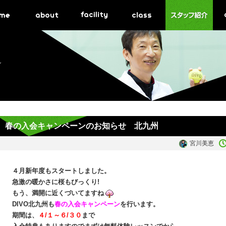
グ
春の入会キャンペーンのお知らせ 北九州
宮川美恵
４月新年度もスタートしました。
急激の暖かさに桜もびっくり!
もう、満開に近くづいてますね
DIVO北九州も
春の入会キャンペーン
を行います。
期間は、
４/１～６/３０
まで