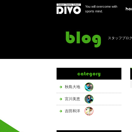
You will overcome with
sports mind.
スタッフブロ
秋島大地
宮川美恵
吉田和洋