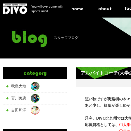
You will overcome with
sports mind.
スタッフブログ
アルバイトコーチ(大学
秋島大地
宮川美恵
短い秋ですが街路樹の木々
あと少し、紅葉が楽しめそ
吉田和洋
只今、DIVO北九州では大
応募資格としては、
〇大学