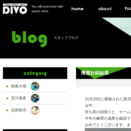
You will overcome with
sports mind.
スタッフブログ
博運社杯結果
秋島大地
宮川美恵
11月10日に開催された第
る中、
吉田和洋
持ち前の頑張りと、チーム
今年の練習の成果を確認で
おめでとうございます、ま