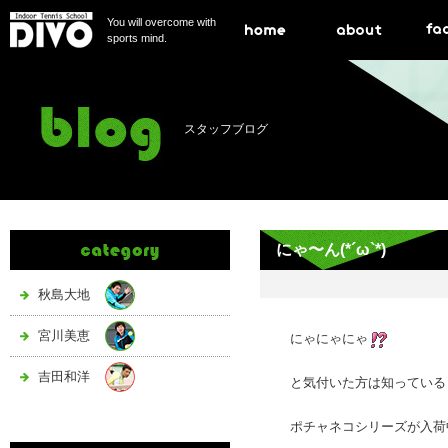
You will overcome with
sports mind.
スタッフブログ
にゃ〜ん(*´ω`*)
秋島大地
宮川美恵
にゃにゃにゃ
吉田和洋
と気付いた方は知っている
ポチャネコシリーズが入荷