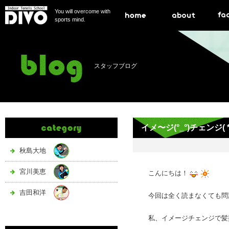
You will overcome with
sports mind.
スタッフブログ
イメ〜ジ(°_°)チェンジ( *｀
秋島大地
宮川美恵
こんにちは！
吉田和洋
今回は全く読まなくても問
私、イメージチェンジで髪